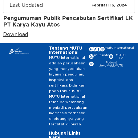
Last Updated
Februari 16, 2024
Pengumuman Publik Pencabutan Sertifikat LK
PT Karya Kayu Atos
Download
Tentang MUTU
mutuinternational
International
mutuinfo
MUTU
MUTU International
TV
Podcast
adalah perusahaan
#AyoMelekMUTU
yang menyediakan
layanan pengujian,
inspeksi, dan
sertifikasi. Didirikan
pada tahun 1990,
MUTU International
telah berkembang
menjadi perusahaan
Indonesia terbesar
di bidangnya yang
tercatat di bursa.
Hubungi
Links
Kami