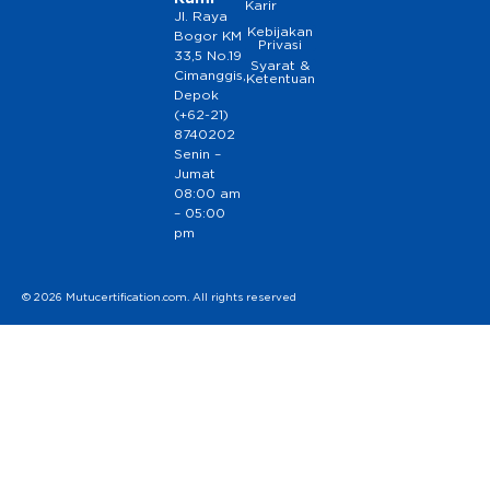
Karir
Jl. Raya
Kebijakan
Bogor KM
Privasi
33,5 No.19
Syarat &
Cimanggis,
Ketentuan
Depok
(+62-21)
8740202
Senin –
Jumat
08:00 am
– 05:00
pm
© 2026 Mutucertification.com. All rights reserved