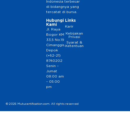
Indonesia terbesar
di bidangnya yang
tercatat di bursa.
Hubungi
Links
Kami
Karir
Jl. Raya
Kebijakan
Bogor KM
Privasi
33,5 No.19
Syarat &
Cimanggis,
Ketentuan
Depok
(+62-21)
8740202
Senin –
Jumat
08:00 am
– 05:00
pm
© 2026 Mutucertification.com. All rights reserved