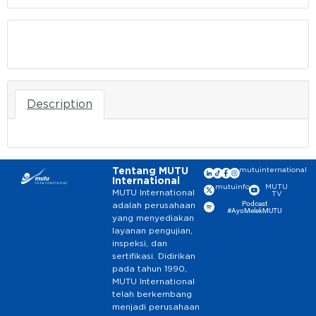
Download
Description
Tentang MUTU
mutuinternational
International
mutuinfo
MUTU
MUTU International
TV
Podcast
adalah perusahaan
#AyoMelekMUTU
yang menyediakan
layanan pengujian,
inspeksi, dan
sertifikasi. Didirikan
pada tahun 1990,
MUTU International
telah berkembang
menjadi perusahaan