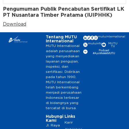
Pengumuman Publik Pencabutan Sertifikat LK
PT Nusantara Timber Pratama (IUIPHHK)
Download
Tentang MUTU
mutuinternational
International
mutuinfo
MUTU
MUTU International
TV
Podcast
adalah perusahaan
#AyoMelekMUTU
yang menyediakan
layanan pengujian,
inspeksi, dan
sertifikasi. Didirikan
pada tahun 1990,
MUTU International
telah berkembang
menjadi perusahaan
Indonesia terbesar
di bidangnya yang
tercatat di bursa.
Hubungi
Links
Kami
Karir
Jl. Raya