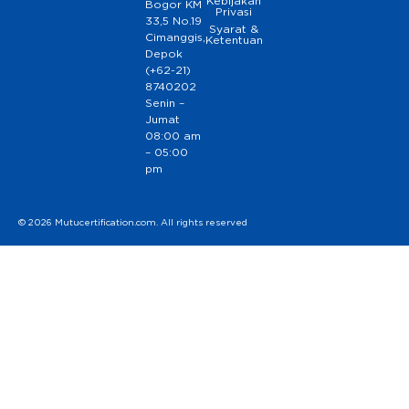
Kebijakan
Bogor KM
Privasi
33,5 No.19
Syarat &
Cimanggis,
Ketentuan
Depok
(+62-21)
8740202
Senin –
Jumat
08:00 am
– 05:00
pm
© 2026 Mutucertification.com. All rights reserved