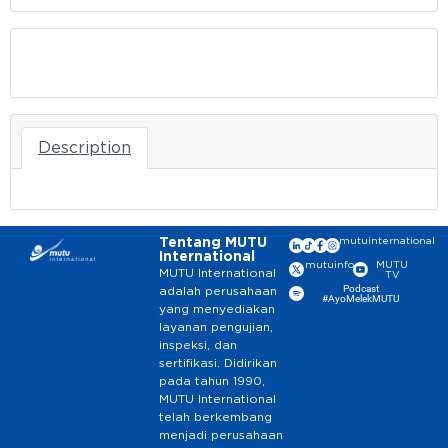
Download
Description
Tentang MUTU
mutuinternational
International
mutuinfo
MUTU
MUTU International
TV
Podcast
adalah perusahaan
#AyoMelekMUTU
yang menyediakan
layanan pengujian,
inspeksi, dan
sertifikasi. Didirikan
pada tahun 1990,
MUTU International
telah berkembang
menjadi perusahaan