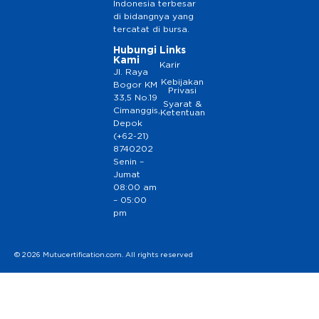
Indonesia terbesar
di bidangnya yang
tercatat di bursa.
Hubungi
Links
Kami
Karir
Jl. Raya
Kebijakan
Bogor KM
Privasi
33,5 No.19
Syarat &
Cimanggis,
Ketentuan
Depok
(+62-21)
8740202
Senin –
Jumat
08:00 am
– 05:00
pm
© 2026 Mutucertification.com. All rights reserved