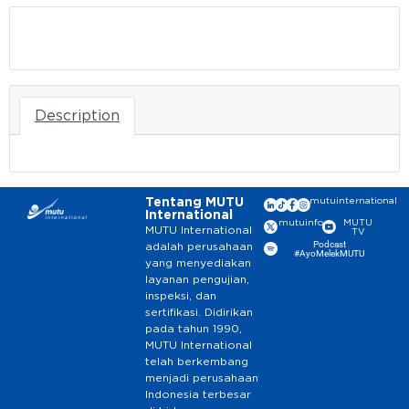
Download
Description
Tentang MUTU
mutuinternational
International
mutuinfo
MUTU
MUTU International
TV
Podcast
adalah perusahaan
#AyoMelekMUTU
yang menyediakan
layanan pengujian,
inspeksi, dan
sertifikasi. Didirikan
pada tahun 1990,
MUTU International
telah berkembang
menjadi perusahaan
Indonesia terbesar