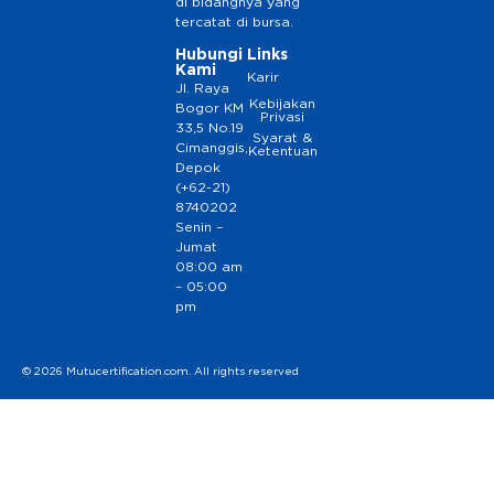
di bidangnya yang
tercatat di bursa.
Hubungi
Links
Kami
Karir
Jl. Raya
Kebijakan
Bogor KM
Privasi
33,5 No.19
Syarat &
Cimanggis,
Ketentuan
Depok
(+62-21)
8740202
Senin –
Jumat
08:00 am
– 05:00
pm
© 2026 Mutucertification.com. All rights reserved