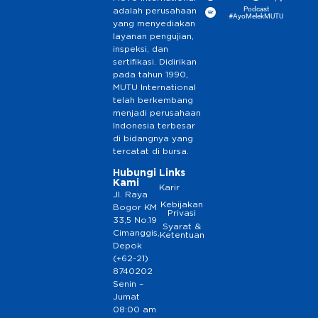
Podcast
adalah perusahaan
#AyoMelekMUTU
yang menyediakan
layanan pengujian,
inspeksi, dan
sertifikasi. Didirikan
pada tahun 1990,
MUTU International
telah berkembang
menjadi perusahaan
Indonesia terbesar
di bidangnya yang
tercatat di bursa.
Hubungi
Links
Kami
Karir
Jl. Raya
Kebijakan
Bogor KM
Privasi
33,5 No.19
Syarat &
Cimanggis,
Ketentuan
Depok
(+62-21)
8740202
Senin –
Jumat
08:00 am