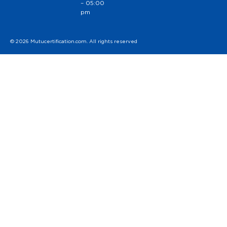
– 05:00
pm
© 2026 Mutucertification.com. All rights reserved