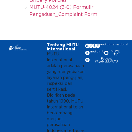
Bribery Policies
MUTU-4024 (3-0) Formulir
Pengaduan_Complaint Form
Tentang MUTU
mutuinternational
International
mutuinfo
MUTU
MUTU
TV
Podcast
International
#AyoMelekMUTU
adalah perusahaan
yang menyediakan
layanan pengujian,
inspeksi, dan
sertifikasi.
Didirikan pada
tahun 1990, MUTU
International telah
berkembang
menjadi
perusahaan
Indonesia terbesar