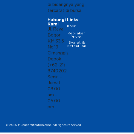
di bidangnya yang
tercatat di bursa.
Hubungi
Links
Kami
Karir
Jl. Raya
Kebijakan
Bogor
Privasi
KM 33,5
Syarat &
Ketentuan
No.19
Cimanggis,
Depok
(+62-21)
8740202
Senin –
Jumat
08:00
am –
05:00
pm
© 2026 Mutucertification.com. All rights reserved