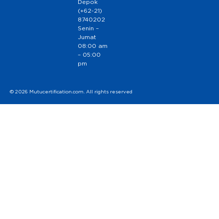
Depok
(+62-21)
8740202
Senin –
Jumat
08:00 am
– 05:00
pm
© 2026 Mutucertification.com. All rights reserved