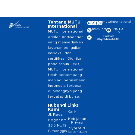
Tentang MUTU
mutuinternational
International
mutuinfo
MUTU
MUTU International
TV
Podcast
adalah perusahaan
#AyoMelekMUTU
yang menyediakan
layanan pengujian,
inspeksi, dan
sertifikasi. Didirikan
pada tahun 1990,
MUTU International
telah berkembang
menjadi perusahaan
Indonesia terbesar
di bidangnya yang
tercatat di bursa.
Hubungi
Links
Kami
Karir
Jl. Raya
Kebijakan
Bogor KM
Privasi
33,5 No.19
Syarat &
Cimanggis,
Ketentuan