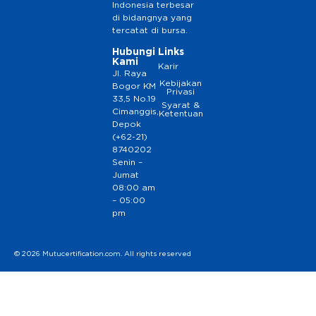
Indonesia terbesar
di bidangnya yang
tercatat di bursa.
Hubungi
Links
Kami
Karir
Jl. Raya
Kebijakan
Bogor KM
Privasi
33,5 No.19
Syarat &
Cimanggis,
Ketentuan
Depok
(+62-21)
8740202
Senin –
Jumat
08:00 am
– 05:00
pm
© 2026 Mutucertification.com. All rights reserved