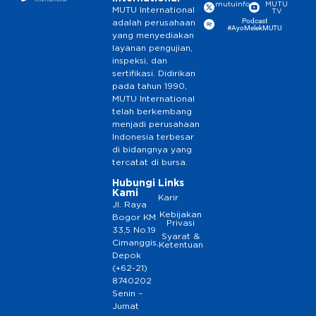
mutuinfo
MUTU
MUTU International
TV
Podcast
adalah perusahaan
#AyoMelekMUTU
yang menyediakan
layanan pengujian,
inspeksi, dan
sertifikasi. Didirikan
pada tahun 1990,
MUTU International
telah berkembang
menjadi perusahaan
Indonesia terbesar
di bidangnya yang
tercatat di bursa.
Hubungi
Links
Kami
Karir
Jl. Raya
Kebijakan
Bogor KM
Privasi
33,5 No.19
Syarat &
Cimanggis,
Ketentuan
Depok
(+62-21)
8740202
Senin –
Jumat