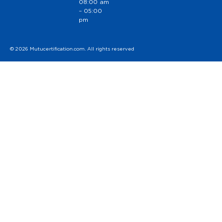
08:00 am
– 05:00
pm
© 2026 Mutucertification.com. All rights reserved