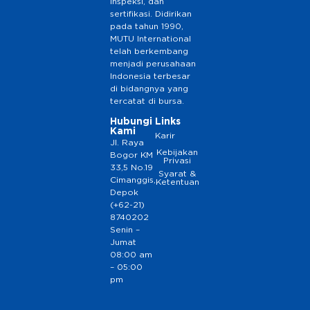
inspeksi, dan
sertifikasi. Didirikan
pada tahun 1990,
MUTU International
telah berkembang
menjadi perusahaan
Indonesia terbesar
di bidangnya yang
tercatat di bursa.
Hubungi
Links
Kami
Karir
Jl. Raya
Kebijakan
Bogor KM
Privasi
33,5 No.19
Syarat &
Cimanggis,
Ketentuan
Depok
(+62-21)
8740202
Senin –
Jumat
08:00 am
– 05:00
pm