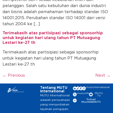
pelanggan. Salah satu kebutuhan dari dunia industri
dan bisnis adalah pemahaman terhadap standar ISO
14001:2015. Perubahan standar ISO 14001 dari versi
tahun 2004 ke […]
Terimakasih atas partisipasi sebagai sponsorhip
untuk kegiatan hari ulang tahun PT Mutuagung
Lestari ke-27 th
Terimakasih atas partisipasi sebagai sponsorhip
untuk kegiatan hari ulang tahun PT Mutuagung
Lestari ke-27 th
←
Previous
Next
→
Tentang MUTU
mutuinternational
International
mutuinfo
MUTU
MUTU International
TV
Podcast
adalah perusahaan
#AyoMelekMUTU
yang menyediakan
layanan pengujian,