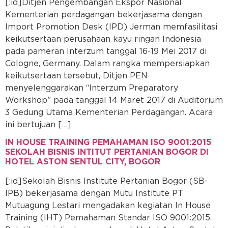
[:id]Ditjen Pengembangan Ekspor Nasional
Kementerian perdagangan bekerjasama dengan
Import Promotion Desk (IPD) Jerman memfasilitasi
keikutsertaan perusahaan kayu ringan lndonesia
pada pameran lnterzum tanggal 16-19 Mei 2017 di
Cologne, Germany. Dalam rangka mempersiapkan
keikutsertaan tersebut, Ditjen PEN
menyelenggarakan “lnterzum Preparatory
Workshop” pada tanggal 14 Maret 2017 di Auditorium
3 Gedung Utama Kementerian Perdagangan. Acara
ini bertujuan […]
IN HOUSE TRAINING PEMAHAMAN ISO 9001:2015
SEKOLAH BISNIS INTITUT PERTANIAN BOGOR DI
HOTEL ASTON SENTUL CITY, BOGOR
[:id]Sekolah Bisnis Institute Pertanian Bogor (SB-
IPB) bekerjasama dengan Mutu Institute PT
Mutuagung Lestari mengadakan kegiatan In House
Training (IHT) Pemahaman Standar ISO 9001:2015.