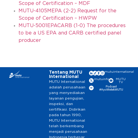
Scope of Certification – MDF
MUTU-4105MEPA (2-2) Request for the
Scope of Certification – HWPW
MUTU-5001EPACARB (1-0) The procedures
to be a US EPA and CARB certified panel
producer
Tentang MUTU
mutuinternational
International
mutuinfo
MUTU
MUTU International
TV
Podcast
adalah perusahaan
#AyoMelekMUTU
yang menyediakan
layanan pengujian,
inspeksi, dan
sertifikasi. Didirikan
pada tahun 1990,
MUTU International
telah berkembang
menjadi perusahaan
Indonesia terbesar