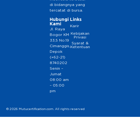
di bidangnya yang
tercatat di bursa.
Hubungi
Links
Kami
Karir
Jl. Raya
Kebijakan
Bogor KM
Privasi
33,5 No.19
Syarat &
Cimanggis,
Ketentuan
Depok
(+62-21)
8740202
Senin –
Jumat
08:00 am
– 05:00
pm
© 2026 Mutucertification.com. All rights reserved