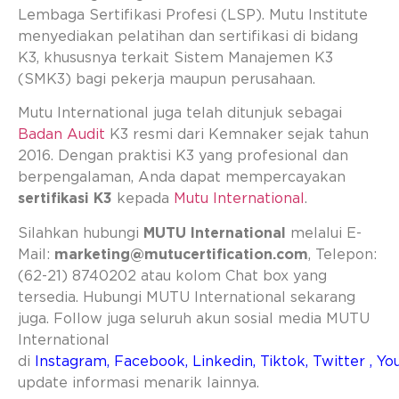
Lembaga Sertifikasi Profesi (LSP). Mutu Institute
menyediakan pelatihan dan sertifikasi di bidang
K3, khususnya terkait Sistem Manajemen K3
(SMK3) bagi pekerja maupun perusahaan.
Mutu International juga telah ditunjuk sebagai
Badan Audit
K3 resmi dari Kemnaker sejak tahun
2016. Dengan praktisi K3 yang profesional dan
berpengalaman, Anda dapat mempercayakan
sertifikasi K3
kepada
Mutu International
.
Silahkan hubungi
MUTU International
melalui E-
Mail:
marketing@mutucertification.com
, Telepon:
(62-21) 8740202 atau kolom Chat box yang
tersedia. Hubungi MUTU International sekarang
juga. Follow juga seluruh akun sosial media MUTU
International
di
Instagram
,
Facebook
,
Linkedin
,
Tiktok
,
Twitter
,
Yo
update informasi menarik lainnya.