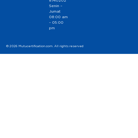
8740202
Senin –
Jumat
08:00 am
– 05:00
pm
© 2026 Mutucertification.com. All rights reserved