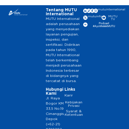
Tentang MUTU
mutuinternational
International
mutuinfo
MUTU
MUTU International
TV
Podcast
adalah perusahaan
#AyoMelekMUTU
yang menyediakan
layanan pengujian,
inspeksi, dan
sertifikasi. Didirikan
pada tahun 1990,
MUTU International
telah berkembang
menjadi perusahaan
Indonesia terbesar
di bidangnya yang
tercatat di bursa.
Hubungi
Links
Kami
Karir
Jl. Raya
Kebijakan
Bogor KM
Privasi
33,5 No.19
Syarat &
Cimanggis,
Ketentuan
Depok
(+62-21)