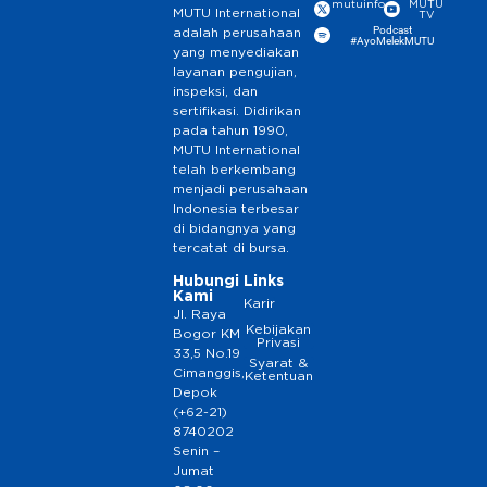
mutuinfo
MUTU
MUTU International
TV
Podcast
adalah perusahaan
#AyoMelekMUTU
yang menyediakan
layanan pengujian,
inspeksi, dan
sertifikasi. Didirikan
pada tahun 1990,
MUTU International
telah berkembang
menjadi perusahaan
Indonesia terbesar
di bidangnya yang
tercatat di bursa.
Hubungi
Links
Kami
Karir
Jl. Raya
Kebijakan
Bogor KM
Privasi
33,5 No.19
Syarat &
Cimanggis,
Ketentuan
Depok
(+62-21)
8740202
Senin –
Jumat