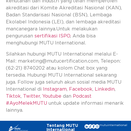
kehutanan dan industri yang telah memperoleh
akreditasi dari Komite Akreditasi Nasional (KAN),
Badan Standarisasi Nasional (BSN), Lembaga
Ekolabel Indonesia (LEI), dan lembaga akreditasi
mancanegara lainnya.Untuk melakukan
pengurusan
sertifikasi ISPO
, Anda bisa
menghubungi MUTU International.
Silahkan hubungi MUTU International melalui E-
Mail:
marketing@mutucertification.com
, Telepon:
(62-21) 8740202 atau kolom Chat box yang
tersedia. Hubungi MUTU International sekarang
juga. Follow juga seluruh akun sosial media MUTU
International di
Instagram
,
Facebook
,
Linkedin
,
Tiktok
,
Twitter
,
Youtube
dan
Podcast
#AyoMelekMUTU
untuk update informasi menarik
lainnya.
Tentang MUTU
mutuinternational
International