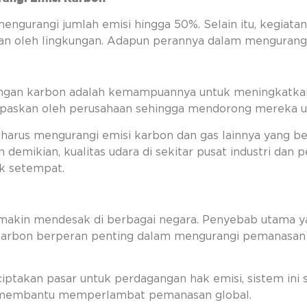
engurangi jumlah emisi hingga 50%. Selain itu, kegiata
an oleh lingkungan. Adapun perannya dalam mengurangi 
gangan karbon adalah kemampuannya untuk meningkatkan
lepaskan oleh perusahaan sehingga mendorong mereka un
 harus mengurangi emisi karbon dan gas lainnya yang be
 demikian, kualitas udara di sekitar pusat industri da
k setempat.
akin mendesak di berbagai negara. Penyebab utama yai
 karbon berperan penting dalam mengurangi pemanasan 
takan pasar untuk perdagangan hak emisi, sistem ini 
, membantu memperlambat pemanasan global.