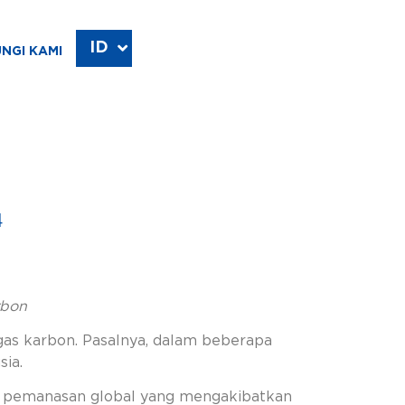
ID
EN
NGI KAMI
4
rbon
gas karbon. Pasalnya, dalam beberapa
sia.
an pemanasan global yang mengakibatkan