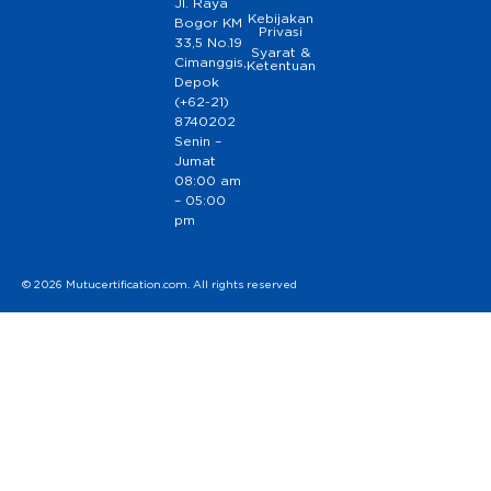
Jl. Raya
Kebijakan
Bogor KM
Privasi
33,5 No.19
Syarat &
Cimanggis,
Ketentuan
Depok
(+62-21)
8740202
Senin –
Jumat
08:00 am
– 05:00
pm
© 2026 Mutucertification.com. All rights reserved