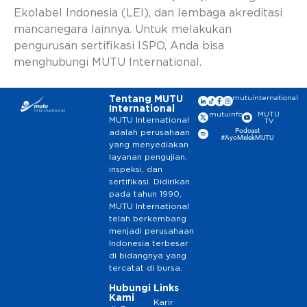
Ekolabel Indonesia (LEI), dan lembaga akreditasi
mancanegara lainnya. Untuk melakukan
pengurusan sertifikasi ISPO, Anda bisa
menghubungi MUTU International.
Tentang MUTU
mutuinternational
International
mutuinfo
MUTU
MUTU International
TV
Podcast
adalah perusahaan
#AyoMelekMUTU
yang menyediakan
layanan pengujian,
inspeksi, dan
sertifikasi. Didirikan
pada tahun 1990,
MUTU International
telah berkembang
menjadi perusahaan
Indonesia terbesar
di bidangnya yang
tercatat di bursa.
Hubungi
Links
Kami
Karir