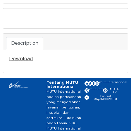
Download
Description
Download
Tentang MUTU
mutuinternational
International
mutuinfo
MUTU
MUTU International
TV
Podcast
adalah perusahaan
#AyoMelekMUTU
yang menyediakan
layanan pengujian,
inspeksi, dan
sertifikasi. Didirikan
pada tahun 1990,
MUTU International