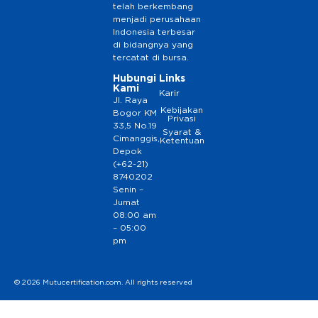
telah berkembang
menjadi perusahaan
Indonesia terbesar
di bidangnya yang
tercatat di bursa.
Hubungi
Links
Kami
Karir
Jl. Raya
Kebijakan
Bogor KM
Privasi
33,5 No.19
Syarat &
Cimanggis,
Ketentuan
Depok
(+62-21)
8740202
Senin –
Jumat
08:00 am
– 05:00
pm
© 2026 Mutucertification.com. All rights reserved