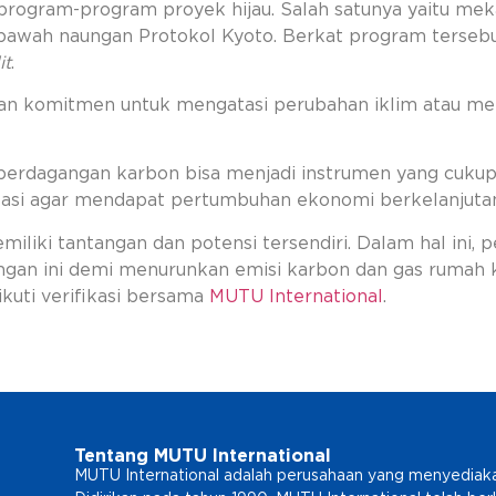
i program-program proyek hijau. Salah satunya yaitu m
i bawah naungan Protokol Kyoto. Berkat program tersebu
it
.
kkan komitmen untuk mengatasi perubahan iklim atau m
erdagangan karbon bisa menjadi instrumen yang cukup 
tasi agar mendapat pertumbuhan ekonomi berkelanjuta
miliki tantangan dan potensi tersendiri. Dalam hal ini
ngan ini demi menurunkan emisi karbon dan gas rumah kac
kuti verifikasi bersama
MUTU International
.
Tentang MUTU International
MUTU International adalah perusahaan yang menyediakan l