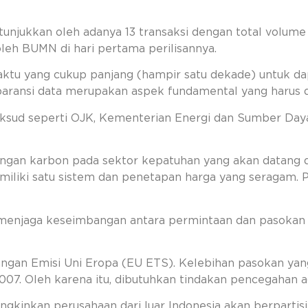
tunjukkan oleh adanya 13 transaksi dengan total volume
oleh BUMN di hari pertama perilisannya.
ktu yang cukup panjang (hampir satu dekade) untuk 
ransparansi data merupakan aspek fundamental yang harus
ud seperti OJK, Kementerian Energi dan Sumber Daya
gangan karbon pada sektor kepatuhan yang akan datang d
miliki satu sistem dan penetapan harga yang seragam. Pa
k menjaga keseimbangan antara permintaan dan pasokan 
angan Emisi Uni Eropa (EU ETS). Kelebihan pasokan y
07. Oleh karena itu, dibutuhkan tindakan pencegahan a
kinkan perusahaan dari luar Indonesia akan berpartisi