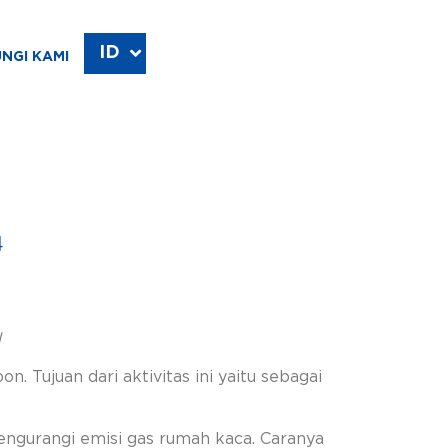
ID
EN
NGI KAMI
4
l
n. Tujuan dari aktivitas ini yaitu sebagai
ngurangi emisi gas rumah kaca. Caranya