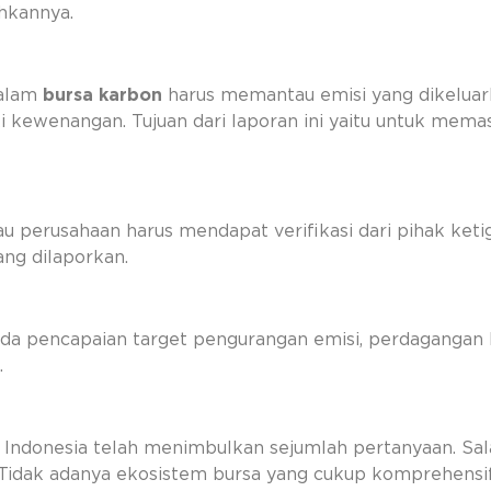
hkannya.
dalam
bursa karbon
harus memantau emisi yang dikeluark
 kewenangan. Tujuan dari laporan ini yaitu untuk memast
au perusahaan harus mendapat verifikasi dari pihak ket
ang dilaporkan.
 pada pencapaian target pengurangan emisi, perdaganga
.
Indonesia telah menimbulkan sejumlah pertanyaan. Sala
k. Tidak adanya ekosistem bursa yang cukup komprehen