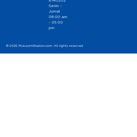
8740202
Senin –
Jumat
08:00 am
– 05:00
pm
© 2026 Mutucertification.com. All rights reserved