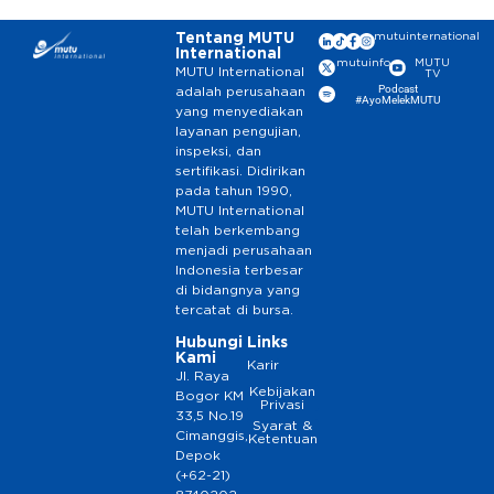
Tentang MUTU
mutuinternational
International
mutuinfo
MUTU
MUTU International
TV
Podcast
adalah perusahaan
#AyoMelekMUTU
yang menyediakan
layanan pengujian,
inspeksi, dan
sertifikasi. Didirikan
pada tahun 1990,
MUTU International
telah berkembang
menjadi perusahaan
Indonesia terbesar
di bidangnya yang
tercatat di bursa.
Hubungi
Links
Kami
Karir
Jl. Raya
Kebijakan
Bogor KM
Privasi
33,5 No.19
Syarat &
Cimanggis,
Ketentuan
Depok
(+62-21)