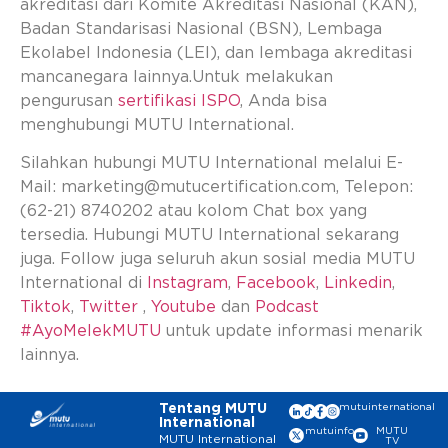
akreditasi dari Komite Akreditasi Nasional (KAN),
Badan Standarisasi Nasional (BSN), Lembaga
Ekolabel Indonesia (LEI), dan lembaga akreditasi
mancanegara lainnya.Untuk melakukan
pengurusan
sertifikasi ISPO
, Anda bisa
menghubungi MUTU International.
Silahkan hubungi MUTU International melalui E-
Mail:
marketing@mutucertification.com
, Telepon:
(62-21) 8740202 atau kolom Chat box yang
tersedia. Hubungi MUTU International sekarang
juga. Follow juga seluruh akun sosial media MUTU
International di
Instagram
,
Facebook
,
Linkedin
,
Tiktok
,
Twitter
,
Youtube
dan
Podcast
#AyoMelekMUTU
untuk update informasi menarik
lainnya.
Tentang MUTU
mutuinternational
International
mutuinfo
MUTU
MUTU International
TV