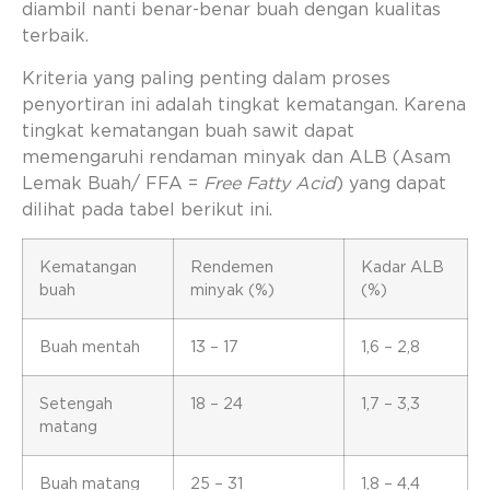
diambil nanti benar-benar buah dengan kualitas
terbaik.
Kriteria yang paling penting dalam proses
penyortiran ini adalah tingkat kematangan. Karena
tingkat kematangan buah sawit dapat
memengaruhi rendaman minyak dan ALB (Asam
Lemak Buah/ FFA =
Free Fatty Acid
) yang dapat
dilihat pada tabel berikut ini.
Kematangan
Rendemen
Kadar ALB
buah
minyak (%)
(%)
Buah mentah
13 – 17
1,6 – 2,8
Setengah
18 – 24
1,7 – 3,3
matang
Buah matang
25 – 31
1,8 – 4,4