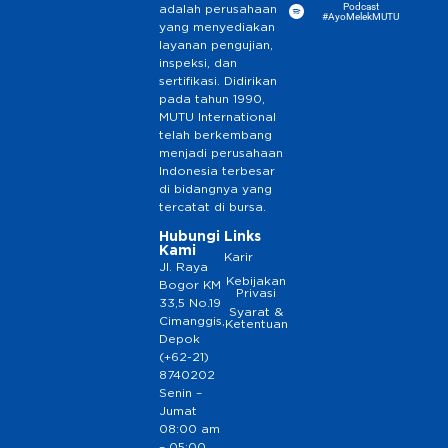
Podcast
adalah perusahaan
#AyoMelekMUTU
yang menyediakan
layanan pengujian,
inspeksi, dan
sertifikasi. Didirikan
pada tahun 1990,
MUTU International
telah berkembang
menjadi perusahaan
Indonesia terbesar
di bidangnya yang
tercatat di bursa.
Hubungi
Links
Kami
Karir
Jl. Raya
Kebijakan
Bogor KM
Privasi
33,5 No.19
Syarat &
Cimanggis,
Ketentuan
Depok
(+62-21)
8740202
Senin –
Jumat
08:00 am
– 05:00