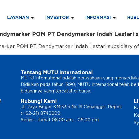
LAYANAN
INVESTOR
INFORMASI
HUBU
dymarker POM PT Dendymarker Indah Lestari su
rker POM PT Dendymarker Indah Lestari subsidiary of
Tentang MUTU International
MUTU International adalah perusahaan yang menyediakan l
Didirikan pada tahun 1990, MUTU International telah b
bidangnya yang tercatat di bursa.
Hubungi Kami
L
Jl. Raya Bogor KM 33,5 No.19 Cimanggis, Depok
Ka
(+62-21) 8740202
Ke
Senin – Jumat 08:00 am – 05:00 pm
Sy