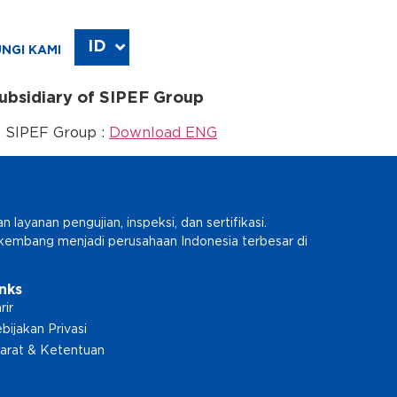
ID
EN
NGI KAMI
bsidiary of SIPEF Group
 SIPEF Group :
Download ENG
ayanan pengujian, inspeksi, dan sertifikasi.
erkembang menjadi perusahaan Indonesia terbesar di
inks
rir
bijakan Privasi
arat & Ketentuan