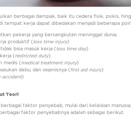
kan berbagai dampak, baik itu cedera fisik, psikis, hin
i tempat kerja dapat dibedakan menjadi beberapa poin 
tkan pekerja yang bersangkutan meninggal dunia.
ja produktif (
loss time injury
)
dak bisa masuk kerja (
loss time day
)
erja (
restricted duty
)
 medis (
medical treatment injury
)
masukan debu, dan sejenisnya (
first aid injury
)
y accident
)
ut Teori
 berbagai faktor penyebab, mulai dari kelalaian manusia,
 berbagai faktor penyebabnya adalah sebagai berikut.