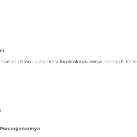
uh
rmasuk dalam klasifikasi
kecelakaan kerja
menurut letak 
s
n Penanganannya