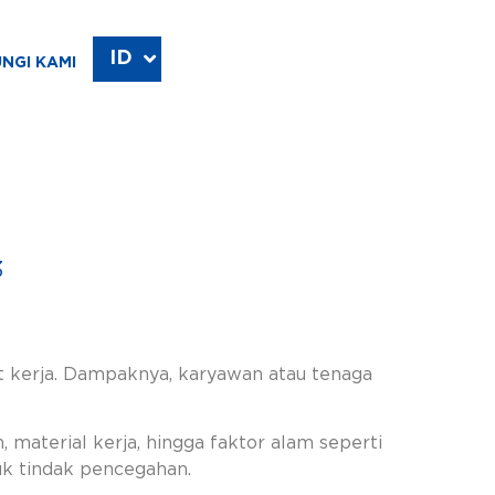
ID
EN
NGI KAMI
3
at kerja. Dampaknya, karyawan atau tenaga
 material kerja, hingga faktor alam seperti
k tindak pencegahan.