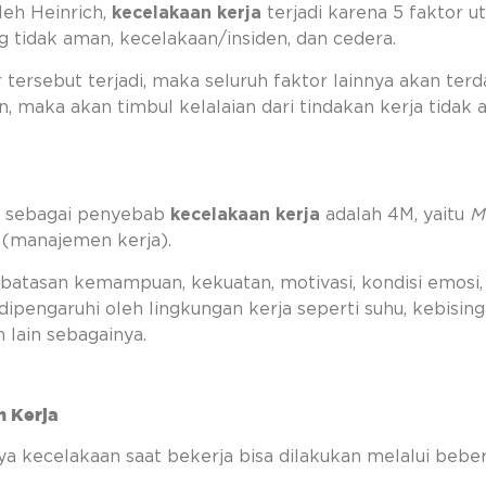
eh Heinrich,
kecelakaan kerja
terjadi karena 5 faktor u
ng tidak aman, kecelakaan/insiden, dan cedera.
or tersebut terjadi, maka seluruh faktor lainnya akan 
an, maka akan timbul kelalaian dari tindakan kerja tid
usi sebagai penyebab
kecelakaan kerja
adalah 4M, yaitu
M
(manajemen kerja).
erbatasan kemampuan, kekuatan, motivasi, kondisi emosi,
 dipengaruhi oleh lingkungan kerja seperti suhu, kebis
 lain sebagainya.
n Kerja
 kecelakaan saat bekerja bisa dilakukan melalui bebera