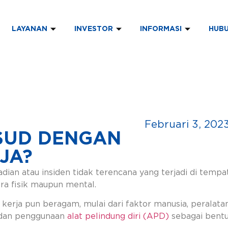
LAYANAN
INVESTOR
INFORMASI
HUBU
Februari 3, 202
SUD DENGAN
JA?
adian atau insiden tidak terencana yang terjadi di temp
ara fisik maupun mental.
erja pun beragam, mulai dari faktor manusia, peralatan,
P dan penggunaan
alat pelindung diri (APD)
sebagai bentu