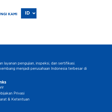
ID
EN
NGI KAMI
ayanan pengujian, inspeksi, dan sertifikasi.
erkembang menjadi perusahaan Indonesia terbesar di
inks
rir
bijakan Privasi
arat & Ketentuan