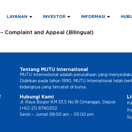
LAYANAN
INVESTOR
INFORMASI
HUBU
– Complaint and Appeal (Bilingual)
Tentang MUTU International
MUTU International adalah perusahaan yang menyediakan l
Didirikan pada tahun 1990, MUTU International telah b
bidangnya yang tercatat di bursa.
Hubungi Kami
L
Jl. Raya Bogor KM 33,5 No.19 Cimanggis, Depok
Ka
(+62-21) 8740202
Ke
Senin – Jumat 08:00 am – 05:00 pm
Sy