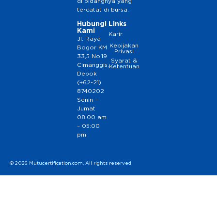
di bidangnya yang
tercatat di bursa.
Hubungi
Links
Kami
Karir
Jl. Raya
Kebijakan
Bogor KM
Privasi
33,5 No.19
Syarat &
Cimanggis,
Ketentuan
Depok
(+62-21)
8740202
Senin –
Jumat
08:00 am
– 05:00
pm
© 2026 Mutucertification.com. All rights reserved