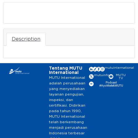
Download
Description
Tentang MUTU
mutuinternational
International
mutuinfo
MUTU
MUTU International
TV
Podcast
adalah perusahaan
#AyoMelekMUTU
yang menyediakan
layanan pengujian,
inspeksi, dan
sertifikasi. Didirikan
pada tahun 1990,
MUTU International
telah berkembang
menjadi perusahaan
Indonesia terbesar