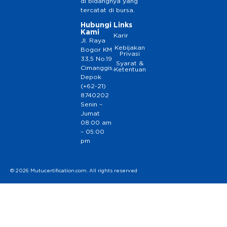
di bidangnya yang
tercatat di bursa.
Hubungi
Links
Kami
Karir
Jl. Raya
Kebijakan
Bogor KM
Privasi
33,5 No.19
Syarat &
Cimanggis,
Ketentuan
Depok
(+62-21)
8740202
Senin –
Jumat
08:00 am
– 05:00
pm
© 2026 Mutucertification.com. All rights reserved