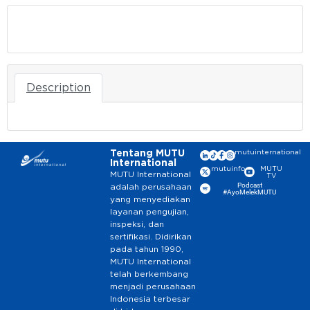
Download
Description
Tentang MUTU
mutuinternational
International
mutuinfo
MUTU
MUTU International
TV
Podcast
adalah perusahaan
#AyoMelekMUTU
yang menyediakan
layanan pengujian,
inspeksi, dan
sertifikasi. Didirikan
pada tahun 1990,
MUTU International
telah berkembang
menjadi perusahaan
Indonesia terbesar