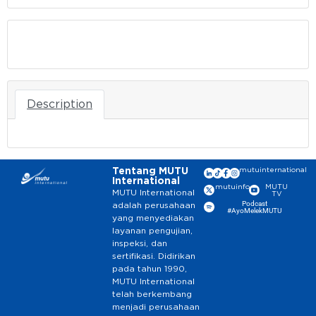
Download
Description
Tentang MUTU
mutuinternational
International
mutuinfo
MUTU
MUTU International
TV
Podcast
adalah perusahaan
#AyoMelekMUTU
yang menyediakan
layanan pengujian,
inspeksi, dan
sertifikasi. Didirikan
pada tahun 1990,
MUTU International
telah berkembang
menjadi perusahaan