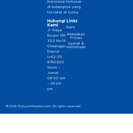
Indonesia terbesar
di bidangnya yang
tercatat di bursa.
Hubungi
Links
Kami
Karir
Jl. Raya
Kebijakan
Bogor KM
Privasi
33,5 No.19
Syarat &
Cimanggis,
Ketentuan
Depok
(+62-21)
8740202
Senin –
Jumat
08:00 am
– 05:00
pm
© 2026 Mutucertification.com. All rights reserved