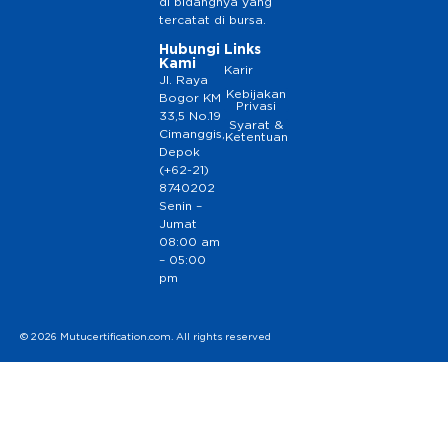
di bidangnya yang
tercatat di bursa.
Hubungi
Links
Kami
Karir
Jl. Raya
Kebijakan
Bogor KM
Privasi
33,5 No.19
Syarat &
Cimanggis,
Ketentuan
Depok
(+62-21)
8740202
Senin –
Jumat
08:00 am
– 05:00
pm
© 2026 Mutucertification.com. All rights reserved