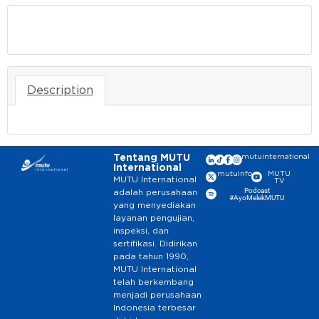
Download
Description
Tentang MUTU
mutuinternational
International
mutuinfo
MUTU
MUTU International
TV
Podcast
adalah perusahaan
#AyoMelekMUTU
yang menyediakan
layanan pengujian,
inspeksi, dan
sertifikasi. Didirikan
pada tahun 1990,
MUTU International
telah berkembang
menjadi perusahaan
Indonesia terbesar