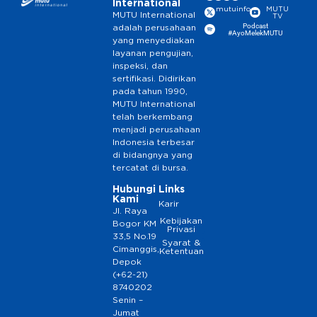
International
mutuinfo
MUTU
MUTU International
TV
Podcast
adalah perusahaan
#AyoMelekMUTU
yang menyediakan
layanan pengujian,
inspeksi, dan
sertifikasi. Didirikan
pada tahun 1990,
MUTU International
telah berkembang
menjadi perusahaan
Indonesia terbesar
di bidangnya yang
tercatat di bursa.
Hubungi
Links
Kami
Karir
Jl. Raya
Kebijakan
Bogor KM
Privasi
33,5 No.19
Syarat &
Cimanggis,
Ketentuan
Depok
(+62-21)
8740202
Senin –
Jumat