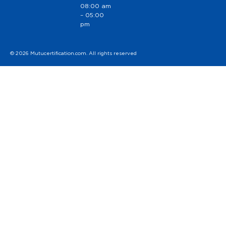
08:00 am
– 05:00
pm
© 2026 Mutucertification.com. All rights reserved