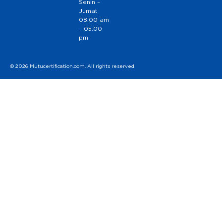
Senin –
Jumat
08:00 am
– 05:00
pm
© 2026 Mutucertification.com. All rights reserved