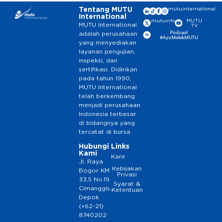
Tentang MUTU
mutuinternational
International
mutuinfo
MUTU
MUTU International
TV
Podcast
adalah perusahaan
#AyoMelekMUTU
yang menyediakan
layanan pengujian,
inspeksi, dan
sertifikasi. Didirikan
pada tahun 1990,
MUTU International
telah berkembang
menjadi perusahaan
Indonesia terbesar
di bidangnya yang
tercatat di bursa.
Hubungi
Links
Kami
Karir
Jl. Raya
Kebijakan
Bogor KM
Privasi
33,5 No.19
Syarat &
Cimanggis,
Ketentuan
Depok
(+62-21)
8740202