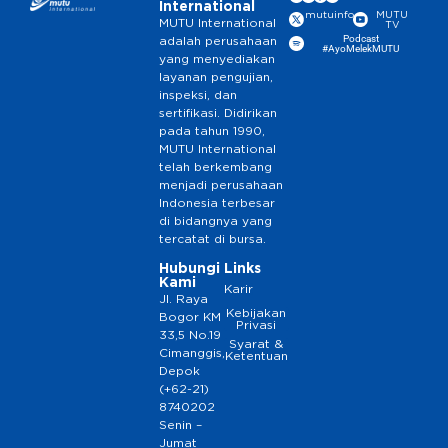
International
mutuinfo
MUTU
MUTU International
TV
Podcast
adalah perusahaan
#AyoMelekMUTU
yang menyediakan
layanan pengujian,
inspeksi, dan
sertifikasi. Didirikan
pada tahun 1990,
MUTU International
telah berkembang
menjadi perusahaan
Indonesia terbesar
di bidangnya yang
tercatat di bursa.
Hubungi
Links
Kami
Karir
Jl. Raya
Kebijakan
Bogor KM
Privasi
33,5 No.19
Syarat &
Cimanggis,
Ketentuan
Depok
(+62-21)
8740202
Senin –
Jumat