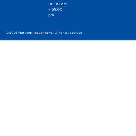
08:00 am
– 05:00
pm
© 2026 Mutucertification.com. All rights reserved