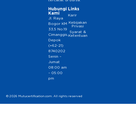
tercatat di bursa.
Hubungi
Links
Kami
Karir
Jl. Raya
Kebijakan
Bogor KM
Privasi
33,5 No.19
Syarat &
Cimanggis,
Ketentuan
Depok
(+62-21)
8740202
Senin –
Jumat
08:00 am
– 05:00
pm
© 2026 Mutucertification.com. All rights reserved