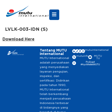
LVLK-003-IDN (S)
Download Here
Tentang MUTU
mutuinternational
International
mutuinfo
MUTU
MUTU International
TV
Podcast
adalah perusahaan
#AyoMelekMUTU
yang menyediakan
layanan pengujian,
inspeksi, dan
sertifikasi. Didirikan
pada tahun 1990,
MUTU International
telah berkembang
menjadi perusahaan
Indonesia terbesar
di bidangnya yang