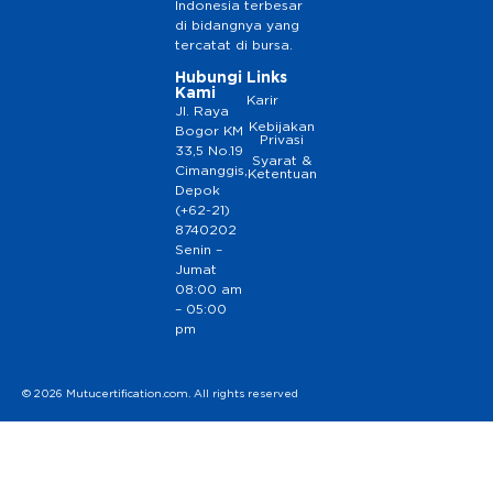
Indonesia terbesar
di bidangnya yang
tercatat di bursa.
Hubungi
Links
Kami
Karir
Jl. Raya
Kebijakan
Bogor KM
Privasi
33,5 No.19
Syarat &
Cimanggis,
Ketentuan
Depok
(+62-21)
8740202
Senin –
Jumat
08:00 am
– 05:00
pm
© 2026 Mutucertification.com. All rights reserved