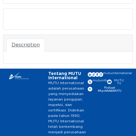
Download
Description
Tentang MUTU
mutuinternational
International
mutuinfo
MUTU
MUTU International
TV
Podcast
adalah perusahaan
#AyoMelekMUTU
yang menyediakan
layanan pengujian,
inspeksi, dan
sertifikasi. Didirikan
pada tahun 1990,
MUTU International
telah berkembang
menjadi perusahaan