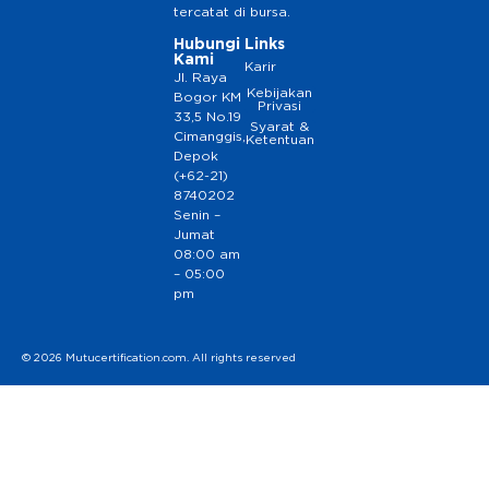
tercatat di bursa.
Hubungi
Links
Kami
Karir
Jl. Raya
Kebijakan
Bogor KM
Privasi
33,5 No.19
Syarat &
Cimanggis,
Ketentuan
Depok
(+62-21)
8740202
Senin –
Jumat
08:00 am
– 05:00
pm
© 2026 Mutucertification.com. All rights reserved