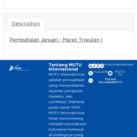
Description
Pembatalan Januari - Maret Triwulan I
Tentang MUTU
mutuinternational
International
mutuinfo
MUTU
MUTU International
TV
Podcast
adalah perusahaan
#AyoMelekMUTU
yang menyediakan
layanan pengujian,
inspeksi, dan
sertifikasi. Didirikan
pada tahun 1990,
MUTU International
telah berkembang
menjadi perusahaan
Indonesia terbesar
di bidangnya yang