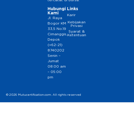
tercatat di bursa.
Hubungi
Links
Kami
Karir
Jl. Raya
Kebijakan
Bogor KM
Privasi
33,5 No.19
Syarat &
Cimanggis,
Ketentuan
Depok
(+62-21)
8740202
Senin –
Jumat
08:00 am
– 05:00
pm
© 2026 Mutucertification.com. All rights reserved