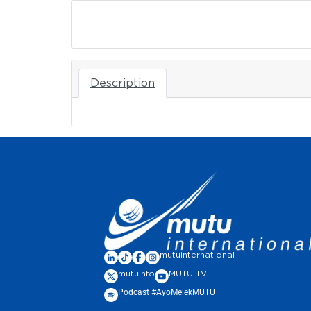
Download
Description
mutuinternational
mutuinfo
MUTU TV
Podcast #AyoMelekMUTU