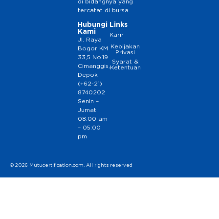
di bidangnya yang
tercatat di bursa.
Hubungi
Links
Kami
Karir
Jl. Raya
Kebijakan
Bogor KM
Privasi
33,5 No.19
Syarat &
Cimanggis,
Ketentuan
Depok
(+62-21)
8740202
Senin –
Jumat
08:00 am
– 05:00
pm
© 2026 Mutucertification.com. All rights reserved