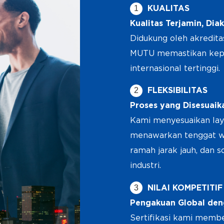
1
KUALITAS
Kualitas Terjamin, Diak
Didukung oleh akredita
MUTU memastikan kepa
internasional tertinggi.
2
FLEKSIBILITAS
Proses yang Disesuaik
Kami menyesuaikan lay
menawarkan tenggat wa
ramah jarak jauh, dan s
industri.
3
NILAI KOMPETITIF
Pengakuan Global den
Sertifikasi kami member